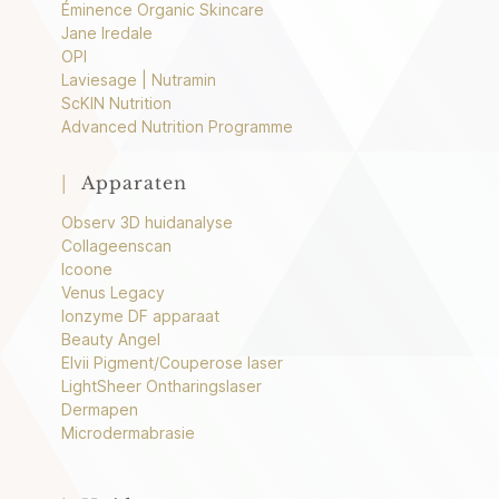
Éminence Organic Skincare
Jane Iredale
OPI
Laviesage | Nutramin
ScKIN Nutrition
Advanced Nutrition Programme
|
Apparaten
Observ 3D huidanalyse
Collageenscan
Icoone
Venus Legacy
Ionzyme DF apparaat
Beauty Angel
Elvii Pigment/Couperose laser
LightSheer Ontharingslaser
Dermapen
Microdermabrasie