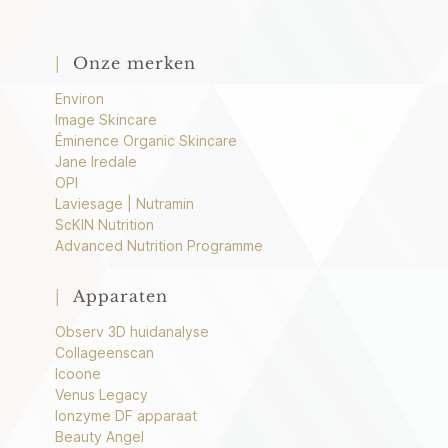
|
Onze merken
Environ
Image Skincare
Éminence Organic Skincare
Jane Iredale
OPI
Laviesage | Nutramin
ScKIN Nutrition
Advanced Nutrition Programme
|
Apparaten
Observ 3D huidanalyse
Collageenscan
Icoone
Venus Legacy
Ionzyme DF apparaat
Beauty Angel