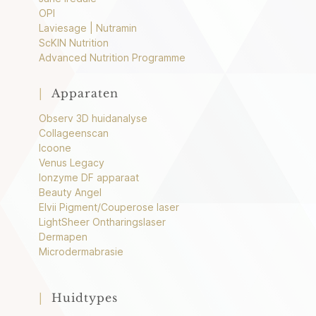
OPI
Laviesage | Nutramin
ScKIN Nutrition
Advanced Nutrition Programme
|
Apparaten
Observ 3D huidanalyse
Collageenscan
Icoone
Venus Legacy
Ionzyme DF apparaat
Beauty Angel
Elvii Pigment/Couperose laser
LightSheer Ontharingslaser
Dermapen
Microdermabrasie
|
Huidtypes